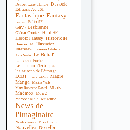
Dystopie
Denoël Lune d'Encre
Editions ActuSF
Fantastique
Fantasy
Folio SF
Festival
Gay / Lesbienne
Hard SF
Glénat Comics
Historique
Heroic Fantasy
Illustration
Horreur
IA
Interview
Jeanne-A debats
Le Bélial'
John Scalzi
Le livre de Poche
Les moutons électriques
les saisons de l'étrange
Magie
LGBT+
Liu Cixin
Manga
Martha Wells
Milady
Mary Robinette Kowal
Mnémos
Mois2
Méropée Malo
Mü édition
News de
l'Imaginaire
Non-Binaire
Nicolas Gomez
Nouvelles
Novella