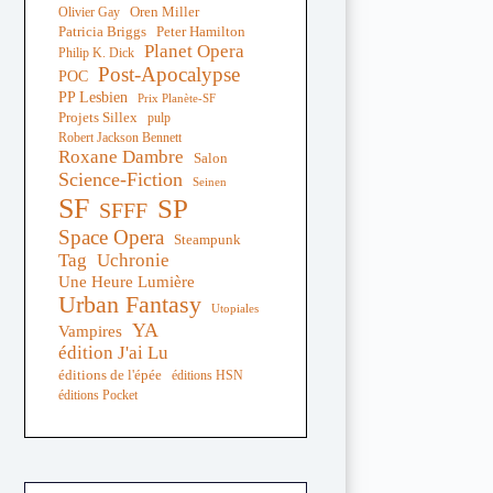
Oren Miller
Olivier Gay
Peter Hamilton
Patricia Briggs
Planet Opera
Philip K. Dick
Post-Apocalypse
POC
PP Lesbien
Prix Planète-SF
Projets Sillex
pulp
Robert Jackson Bennett
Roxane Dambre
Salon
Science-Fiction
Seinen
SF
SP
SFFF
Space Opera
Steampunk
Tag
Uchronie
Une Heure Lumière
Urban Fantasy
Utopiales
YA
Vampires
édition J'ai Lu
éditions de l'épée
éditions HSN
éditions Pocket