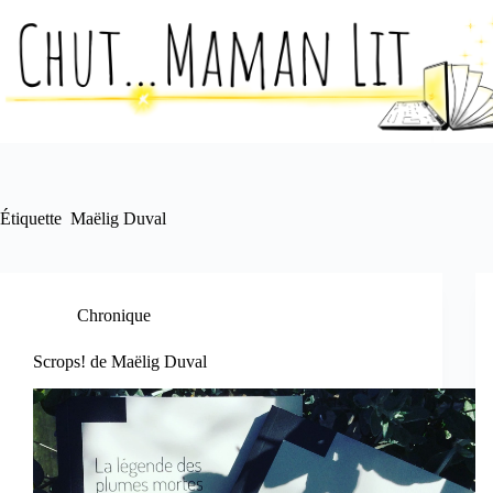
Passer
au
contenu
Étiquette
Maëlig Duval
Chronique
Scrops! de Maëlig Duval