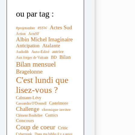
ou par tag :
Actes Sud
#projetombre
#SSW
Action
ActuSF
Albin Michel Imaginaire
Atalante
Anticipation
autrice
Auto-Edité
Audiolib
Bilan
BD
Aux forges de Vulcain
Bilan mensuel
Bragelonne
C'est lundi que
lisez-vous ?
Calmann-Lévy
Castelmore
Cassandra O'Donnell
Challenge
chronique invitee
Comics
Clément Bouhélier
Concours
Coup de coeur
Critic
Cyberpunk
Dans ma biblio il y a aussi