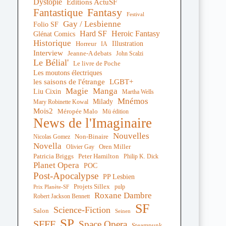
Dystopie
Editions ActuSF
Fantastique
Fantasy
Festival
Gay / Lesbienne
Folio SF
Hard SF
Heroic Fantasy
Glénat Comics
Historique
Illustration
Horreur
IA
Interview
Jeanne-A debats
John Scalzi
Le Bélial'
Le livre de Poche
Les moutons électriques
les saisons de l'étrange
LGBT+
Magie
Manga
Liu Cixin
Martha Wells
Mnémos
Milady
Mary Robinette Kowal
Mois2
Méropée Malo
Mü édition
News de l'Imaginaire
Nouvelles
Non-Binaire
Nicolas Gomez
Novella
Oren Miller
Olivier Gay
Peter Hamilton
Patricia Briggs
Philip K. Dick
Planet Opera
POC
Post-Apocalypse
PP Lesbien
Projets Sillex
pulp
Prix Planète-SF
Roxane Dambre
Robert Jackson Bennett
SF
Science-Fiction
Salon
Seinen
SP
SFFF
Space Opera
Steampunk