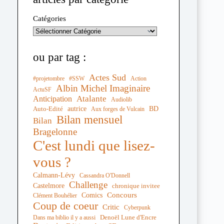
Catégories
ou par tag :
Actes Sud
#projetombre
#SSW
Action
Albin Michel Imaginaire
ActuSF
Atalante
Anticipation
Audiolib
autrice
BD
Auto-Edité
Aux forges de Vulcain
Bilan mensuel
Bilan
Bragelonne
C'est lundi que lisez-
vous ?
Calmann-Lévy
Cassandra O'Donnell
Challenge
Castelmore
chronique invitee
Comics
Concours
Clément Bouhélier
Coup de coeur
Critic
Cyberpunk
Denoël Lune d'Encre
Dans ma biblio il y a aussi