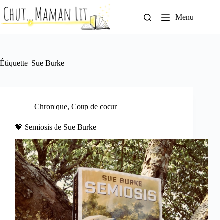
Passer
au
Menu
contenu
Étiquette
Sue Burke
Chronique
,
Coup de coeur
💖 Semiosis de Sue Burke