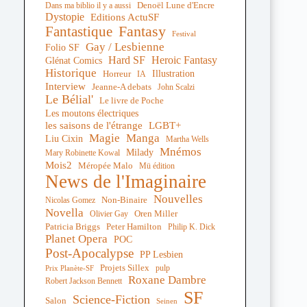
Denoël Lune d'Encre
Dans ma biblio il y a aussi
Dystopie
Editions ActuSF
Fantastique
Fantasy
Festival
Gay / Lesbienne
Folio SF
Hard SF
Heroic Fantasy
Glénat Comics
Historique
Illustration
Horreur
IA
Interview
Jeanne-A debats
John Scalzi
Le Bélial'
Le livre de Poche
Les moutons électriques
les saisons de l'étrange
LGBT+
Magie
Manga
Liu Cixin
Martha Wells
Mnémos
Milady
Mary Robinette Kowal
Mois2
Méropée Malo
Mü édition
News de l'Imaginaire
Nouvelles
Non-Binaire
Nicolas Gomez
Novella
Oren Miller
Olivier Gay
Peter Hamilton
Patricia Briggs
Philip K. Dick
Planet Opera
POC
Post-Apocalypse
PP Lesbien
Projets Sillex
pulp
Prix Planète-SF
Roxane Dambre
Robert Jackson Bennett
SF
Science-Fiction
Salon
Seinen