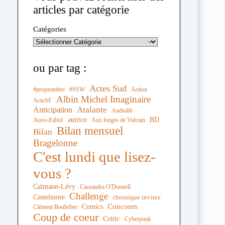
articles par catégorie
Catégories
ou par tag :
Actes Sud
#projetombre
#SSW
Action
Albin Michel Imaginaire
ActuSF
Atalante
Anticipation
Audiolib
autrice
BD
Auto-Edité
Aux forges de Vulcain
Bilan mensuel
Bilan
Bragelonne
C'est lundi que lisez-
vous ?
Calmann-Lévy
Cassandra O'Donnell
Challenge
Castelmore
chronique invitee
Comics
Concours
Clément Bouhélier
Coup de coeur
Critic
Cyberpunk