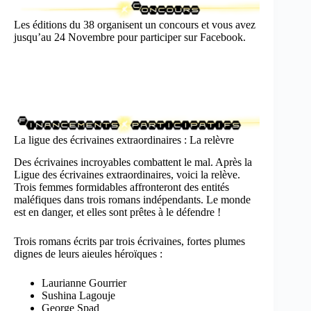
Instagram ! Et petit rappel : vous me contacter
Les éditions du 38 organisent un concours et vous avez
sur l'adresse hello@rhapsodies.me si vous
jusqu’au 24 Novembre pour participer sur Facebook.
souhaitez intervenir dans le podcast ! Vous êtes
les bienvenu.e.s !
La ligue des écrivaines extraordinaires : La relèvre
Des écrivaines incroyables combattent le mal. Après la
Ligue des écrivaines extraordinaires, voici la relève.
Trois femmes formidables affronteront des entités
maléfiques dans trois romans indépendants. Le monde
est en danger, et elles sont prêtes à le défendre !
Trois romans écrits par trois écrivaines, fortes plumes
dignes de leurs aieules héroïques :
Laurianne Gourrier
Sushina Lagouje
George Spad