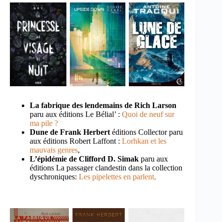
La fabrique des lendemains de Rich Larson
paru aux éditions Le Bélial’ :
Quoi de neuf sur
ma pile ?
Dune de Frank Herbert
éditions Collector paru
aux éditions Robert Laffont :
Lorhkan et les
mauvais genres
,
L’épidémie de Clifford D. Simak
paru aux
éditions La passager clandestin dans la collection
dyschroniques:
Les pipelettes en parlent,