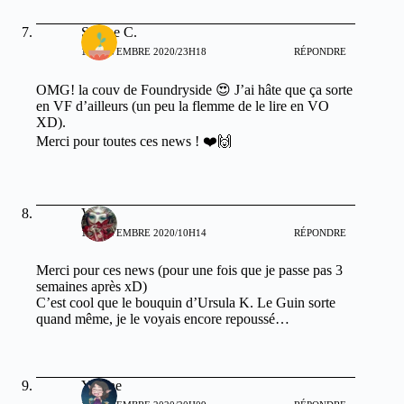
Sabine C.
17 NOVEMBRE 2020/23H18
RÉPONDRE
OMG! la couv de Foundryside 😍 J’ai hâte que ça sorte
en VF d’ailleurs (un peu la flemme de le lire en VO
XD).
Merci pour toutes ces news ! ❤️🙌
Vert
18 NOVEMBRE 2020/10H14
RÉPONDRE
Merci pour ces news (pour une fois que je passe pas 3
semaines après xD)
C’est cool que le bouquin d’Ursula K. Le Guin sorte
quand même, je le voyais encore repoussé…
Yuyine