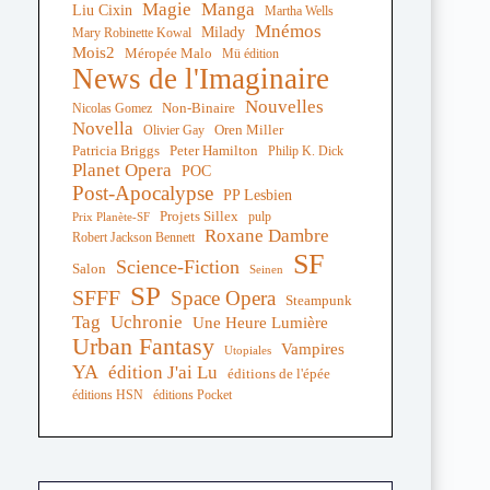
Magie
Manga
Liu Cixin
Martha Wells
Mnémos
Milady
Mary Robinette Kowal
Mois2
Méropée Malo
Mü édition
News de l'Imaginaire
Nouvelles
Non-Binaire
Nicolas Gomez
Novella
Oren Miller
Olivier Gay
Peter Hamilton
Patricia Briggs
Philip K. Dick
Planet Opera
POC
Post-Apocalypse
PP Lesbien
Projets Sillex
pulp
Prix Planète-SF
Roxane Dambre
Robert Jackson Bennett
SF
Science-Fiction
Salon
Seinen
SP
SFFF
Space Opera
Steampunk
Tag
Uchronie
Une Heure Lumière
Urban Fantasy
Vampires
Utopiales
YA
édition J'ai Lu
éditions de l'épée
éditions HSN
éditions Pocket