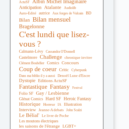
Albin Michel Imaginaire
ActuSF
Atalante
Anticipation
Audiolib
autrice
BD
Auto-Edité
Aux forges de Vulcain
Bilan mensuel
Bilan
Bragelonne
C'est lundi que lisez-
vous ?
Calmann-Lévy
Cassandra O'Donnell
Challenge
Castelmore
chronique invitee
Comics
Concours
Clément Bouhélier
Coup de coeur
Critic
Cyberpunk
Denoël Lune d'Encre
Dans ma biblio il y a aussi
Dystopie
Editions ActuSF
Fantastique
Fantasy
Festival
Gay / Lesbienne
Folio SF
Hard SF
Heroic Fantasy
Glénat Comics
Historique
Illustration
Horreur
IA
Interview
Jeanne-A debats
John Scalzi
Le Bélial'
Le livre de Poche
Les moutons électriques
les saisons de l'étrange
LGBT+