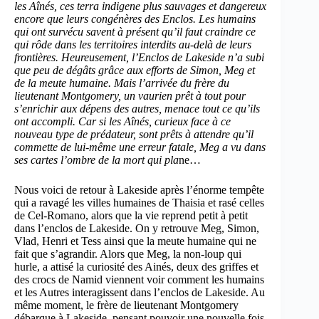
les Aînés, ces terra indigene plus sauvages et dangereux
encore que leurs congénères des Enclos. Les humains
qui ont survécu savent à présent qu’il faut craindre ce
qui rôde dans les territoires interdits au-delà de leurs
frontières. Heureusement, l’Enclos de Lakeside n’a subi
que peu de dégâts grâce aux efforts de Simon, Meg et
de la meute humaine. Mais l’arrivée du frère du
lieutenant Montgomery, un vaurien prêt à tout pour
s’enrichir aux dépens des autres, menace tout ce qu’ils
ont accompli. Car si les Aînés, curieux face à ce
nouveau type de prédateur, sont prêts à attendre qu’il
commette de lui-même une erreur fatale, Meg a vu dans
ses cartes l’ombre de la mort qui pla
ne…
Nous voici de retour à Lakeside après l’énorme tempête
qui a ravagé les villes humaines de Thaisia et rasé celles
de Cel-Romano, alors que la vie reprend petit à petit
dans l’enclos de Lakeside. On y retrouve Meg, Simon,
Vlad, Henri et Tess ainsi que la meute humaine qui ne
fait que s’agrandir. Alors que Meg, la non-loup qui
hurle, a attisé la curiosité des Ainés, deux des griffes et
des crocs de Namid viennent voir comment les humains
et les Autres interagissent dans l’enclos de Lakeside. Au
même moment, le frère de lieutenant Montgomery
débarque à Lakeside, pensant pouvoir une nouvelle fois