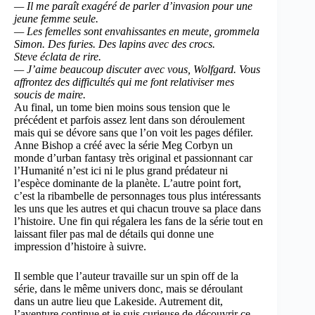
— Il me paraît exagéré de parler d’invasion pour une
jeune femme seule.
— Les femelles sont envahissantes en meute, grommela
Simon. Des furies. Des lapins avec des crocs.
Steve éclata de rire.
— J’aime beaucoup discuter avec vous, Wolfgard. Vous
affrontez des difficultés qui me font relativiser mes
soucis de maire.
Au final, un tome bien moins sous tension que le
précédent et parfois assez lent dans son déroulement
mais qui se dévore sans que l’on voit les pages défiler.
Anne Bishop a créé avec la série Meg Corbyn un
monde d’urban fantasy très original et passionnant car
l’Humanité n’est ici ni le plus grand prédateur ni
l’espèce dominante de la planète. L’autre point fort,
c’est la ribambelle de personnages tous plus intéressants
les uns que les autres et qui chacun trouve sa place dans
l’histoire. Une fin qui régalera les fans de la série tout en
laissant filer pas mal de détails qui donne une
impression d’histoire à suivre.
Il semble que l’auteur travaille sur un spin off de la
série, dans le même univers donc, mais se déroulant
dans un autre lieu que Lakeside. Autrement dit,
l’aventure continue et je suis curieuse de découvrir ce