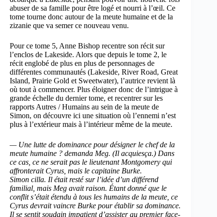
abuser de sa famille pour être logé et nourri à l’œil. Ce
tome tourne donc autour de la meute humaine et de la
zizanie que va semer ce nouveau venu.
Pour ce tome 5, Anne Bishop recentre son récit sur
l’enclos de Lakeside. Alors que depuis le tome 2, le
récit englobé de plus en plus de personnages de
différentes communautés (Lakeside, River Road, Great
Island, Prairie Gold et Sweetwater), l’autrice revient là
où tout à commencer. Plus éloigner donc de l’intrigue à
grande échelle du dernier tome, et recentrer sur les
rapports Autres / Humains au sein de la meute de
Simon, on découvre ici une situation où l’ennemi n’est
plus à l’extérieur mais à l’intérieur même de la meute.
— Une lutte de dominance pour désigner le chef de la
meute humaine ? demanda Meg. (Il acquiesça.) Dans
ce cas, ce ne serait pas le lieutenant Montgomery qui
affronterait Cyrus, mais le capitaine Burke.
Simon cilla. Il était resté sur l’idée d’un différend
familial, mais Meg avait raison. Étant donné que le
conflit s’était étendu à tous les humains de la meute, ce
Cyrus devrait vaincre Burke pour établir sa dominance.
Il se sentit soudain impatient d’assister au premier face-