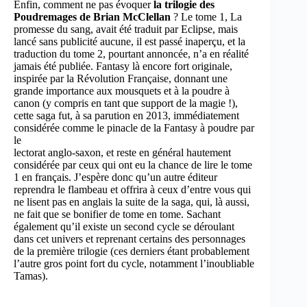
Enfin, comment ne pas évoquer
la trilogie des
Poudremages de Brian McClellan
? Le tome 1, La
promesse du sang, avait été traduit par Eclipse, mais
lancé sans publicité aucune, il est passé inaperçu, et la
traduction du tome 2, pourtant annoncée, n’a en réalité
jamais été publiée. Fantasy là encore fort originale,
inspirée par la Révolution Française, donnant une
grande importance aux mousquets et à la poudre à
canon (y compris en tant que support de la magie !),
cette saga fut, à sa parution en 2013, immédiatement
considérée comme le pinacle de la Fantasy à poudre par
le
lectorat anglo-saxon, et reste en général hautement
considérée par ceux qui ont eu la chance de lire le tome
1 en français. J’espère donc qu’un autre éditeur
reprendra le flambeau et offrira à ceux d’entre vous qui
ne lisent pas en anglais la suite de la saga, qui, là aussi,
ne fait que se bonifier de tome en tome. Sachant
également qu’il existe un second cycle se déroulant
dans cet univers et reprenant certains des personnages
de la première trilogie (ces derniers étant probablement
l’autre gros point fort du cycle, notamment l’inoubliable
Tamas).