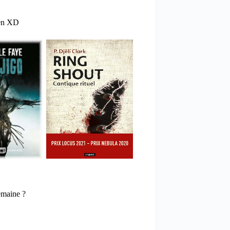
ien XD
emaine ?