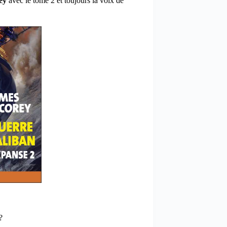
ey
avec le tome 2 et toujours la voix de
?