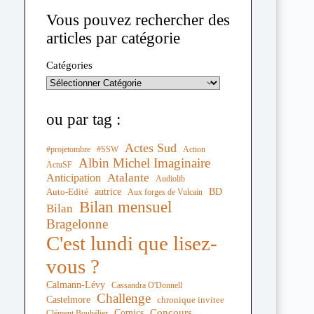
Vous pouvez rechercher des
articles par catégorie
Catégories
ou par tag :
Actes Sud
#projetombre
#SSW
Action
Albin Michel Imaginaire
ActuSF
Atalante
Anticipation
Audiolib
autrice
BD
Auto-Edité
Aux forges de Vulcain
Bilan mensuel
Bilan
Bragelonne
C'est lundi que lisez-
vous ?
Calmann-Lévy
Cassandra O'Donnell
Challenge
Castelmore
chronique invitee
Comics
Concours
Clément Bouhélier