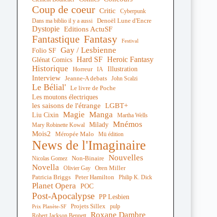
Coup de coeur
Critic
Cyberpunk
Denoël Lune d'Encre
Dans ma biblio il y a aussi
Dystopie
Editions ActuSF
Fantastique
Fantasy
Festival
Gay / Lesbienne
Folio SF
Hard SF
Heroic Fantasy
Glénat Comics
Historique
Illustration
Horreur
IA
Interview
Jeanne-A debats
John Scalzi
Le Bélial'
Le livre de Poche
Les moutons électriques
les saisons de l'étrange
LGBT+
Magie
Manga
Liu Cixin
Martha Wells
Mnémos
Milady
Mary Robinette Kowal
Mois2
Méropée Malo
Mü édition
News de l'Imaginaire
Nouvelles
Non-Binaire
Nicolas Gomez
Novella
Oren Miller
Olivier Gay
Peter Hamilton
Patricia Briggs
Philip K. Dick
Planet Opera
POC
Post-Apocalypse
PP Lesbien
Projets Sillex
pulp
Prix Planète-SF
Roxane Dambre
Robert Jackson Bennett