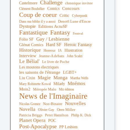
Challenge
Castelmore
chronique invitee
Comics
Concours
Clément Bouhélier
Coup de coeur
Critic
Cyberpunk
Denoël Lune d'Encre
Dans ma biblio il y a aussi
Dystopie
Editions ActuSF
Fantastique
Fantasy
Festival
Gay / Lesbienne
Folio SF
Hard SF
Heroic Fantasy
Glénat Comics
Historique
Illustration
Horreur
IA
Interview
Jeanne-A debats
John Scalzi
Le Bélial'
Le livre de Poche
Les moutons électriques
les saisons de l'étrange
LGBT+
Magie
Manga
Liu Cixin
Martha Wells
Mnémos
Milady
Mary Robinette Kowal
Mois2
Méropée Malo
Mü édition
News de l'Imaginaire
Nouvelles
Non-Binaire
Nicolas Gomez
Novella
Oren Miller
Olivier Gay
Peter Hamilton
Patricia Briggs
Philip K. Dick
Planet Opera
POC
Post-Apocalypse
PP Lesbien