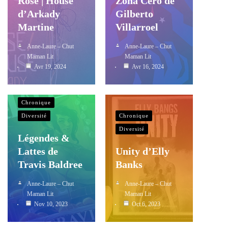
Rose | House
Zona Cero de
d’Arkady
Gilberto
Martine
Villarroel
Anne-Laure – Chut
Anne-Laure – Chut
Maman Lit
Maman Lit
Avr 19, 2024
Avr 16, 2024
Chronique
Diversité
Chronique
Diversité
Légendes &
Lattes de
Unity d’Elly
Travis Baldree
Banks
Anne-Laure – Chut
Anne-Laure – Chut
Maman Lit
Maman Lit
Nov 10, 2023
Oct 6, 2023