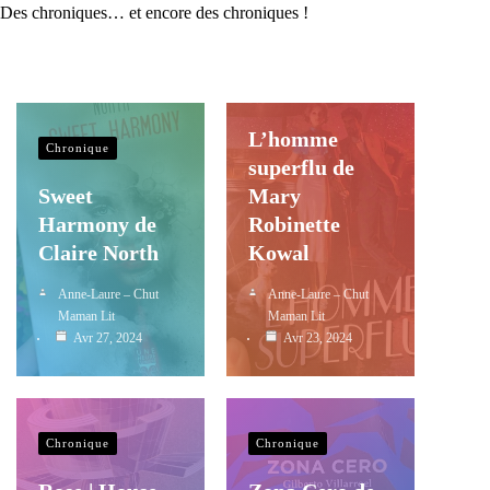
Des chroniques… et encore des chroniques !
Chronique
Diversité
L’homme
Chronique
superflu de
Sweet
Mary
Harmony de
Robinette
Claire North
Kowal
Anne-Laure – Chut
Anne-Laure – Chut
Maman Lit
Maman Lit
Avr 27, 2024
Avr 23, 2024
Chronique
Chronique